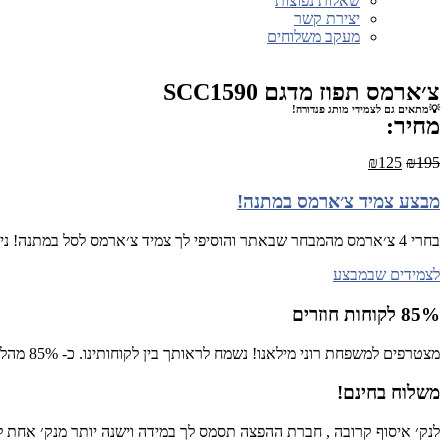
שאלות נפוצות
יצירת קשר
מעקב משלוחים
צ׳ארמס תפוז מדגם SCC1590
💡מתאים גם לצמידי מותג פנדורה!
מחיר:
₪
125
₪
195
מבצע צמיד צ׳ארמס במתנה!
בחרי 4 צ׳ארמס מהמבחר שבאתר והוסיפי לך צמיד צ׳ארמס לסל במתנה! ניתן לבחור ממבחר הצמידים שכאן
לצמידים שבמבצע
85% לקוחות חוזרים
מצטרפים למשפחת רוני מילאנו! נשמח לראותך בין לקוחותינו. כ- 85% מהלקוחות רכשו יותר מפעם אחת באתר!
משלוח בחינם!
לנק׳ איסוף קרובה , חברת ההפצה תסמס לך במידה וישנה יותר מנק׳ אחת לש