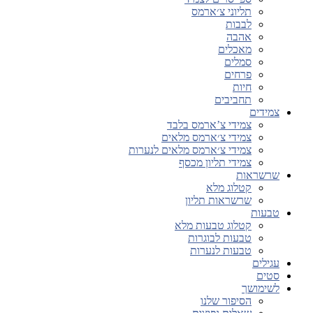
תליוני צ׳ארמס
לבבות
אהבה
מאכלים
סמלים
פרחים
חיות
תחביבים
צמידים
צמידי צ’ארמס בלבד
צמידי צ׳ארמס מלאים
צמידי צ׳ארמס מלאים לנערות
צמידי תליון מכסף
שרשראות
קטלוג מלא
שרשראות תליון
טבעות
קטלוג טבעות מלא
טבעות לבוגרות
טבעות לנערות
עגילים
סטים
לשימושך
הסיפור שלנו