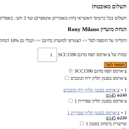
תשלום מאובטח!
תשלום בכל כרטיסי האשראי (חוץ מאמריקן אקספרס) ועד 3 תש׳, באפליקציית פייבוקס, ביט או בהפקדה בנקאית.
הנחת מועדון Rony Milano
הקליקי על הוספה לסל >> הצטרפי למועדון בחינם >> וקבלי גם 10% הנחה כבר ברכישה זו
כמות של צ׳ארמס תפוז מדגם SCC1590
הוספה לסל
צ׳ארמס תפוז מדגם SCC1590
צ׳ארמס בסגנון תליון ירח וכוכבים
1
×
צ׳ארמס בסגנון תליון ירח וכוכבים
₪
145
₪
239
צ׳ארמס בסגנון תליון שפירית 1
1
×
צ׳ארמס בסגנון תליון שפירית 1
₪
145
₪
239
שרשרת ביטחון בסגנון 1