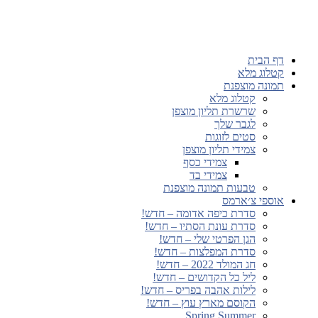
דף הבית
קטלוג מלא
תמונה מוצפנת
קטלוג מלא
שרשרת תליון מוצפן
לגבר שלך
סטים לזוגות
צמידי תליון מוצפן
צמידי כסף
צמידי בד
טבעות תמונה מוצפנת
אוספי צ׳ארמס
סדרת כיפה אדומה – חדש!
סדרת עונת הסתיו – חדש!
הגן הפרטי שלי – חדש!
סדרת המפלצות – חדש!
חג המולד 2022 – חדש!
ליל כל הקדושים – חדש!
לילות אהבה בפריס – חדש!
הקוסם מארץ עוץ – חדש!
Spring Summer