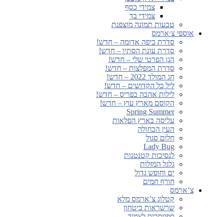
צמידי כסף
צמידי בד
טבעות תמונה מוצפנת
אוספי צ׳ארמס
סדרת כיפה אדומה – חדש!
סדרת עונת הסתיו – חדש!
הגן הפרטי שלי – חדש!
סדרת המפלצות – חדש!
חג המולד 2022 – חדש!
ליל כל הקדושים – חדש!
לילות אהבה בפריס – חדש!
הקוסם מארץ עוץ – חדש!
Spring Summer
עליסה בארץ הפלאות
העין הכחולה
חלום סגול
Lady Bug
לנסיכות קטנטנות
גלגל המזלות
ים וחופש גדול
חורף חמים
צ’ארמס
קטלוג צ’ארמס מלא
שרשראות ביטחון
ספייסרים לצמיד