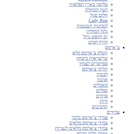
עליסה בארץ הפלאות
העין הכחולה
חלום סגול
Lady Bug
לנסיכות קטנטנות
גלגל המזלות
ים וחופש גדול
חורף חמים
צ’ארמס
קטלוג צ’ארמס מלא
שרשראות ביטחון
ספייסרים לצמיד
תליוני צ׳ארמס
לבבות
אהבה
מאכלים
סמלים
פרחים
חיות
תחביבים
צמידים
צמידי צ’ארמס בלבד
צמידי צ׳ארמס מלאים
צמידי צ׳ארמס מלאים לנערות
צמידי תליון מכסף