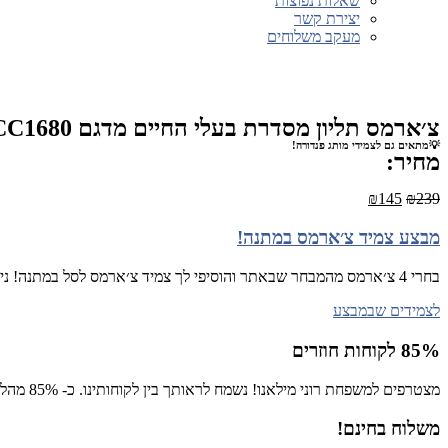
שאלות נפוצות
יצירת קשר
מעקב משלוחים
צ׳ארמס תליון מסדרת בעלי החיים מדגם SCC1680
💡מתאים גם לצמידי מותג פנדורה!
מחיר:
₪
145
₪
239
מבצע צמיד צ׳ארמס במתנה!
בחרי 4 צ׳ארמס מהמבחר שבאתר והוסיפי לך צמיד צ׳ארמס לסל במתנה! ניתן לבחור ממבחר הצמידים שכאן
לצמידים שבמבצע
85% לקוחות חוזרים
מצטרפים למשפחת רוני מילאנו! נשמח לראותך בין לקוחותינו. כ- 85% מהלקוחות רכשו יותר מפעם אחת באתר!
משלוח בחינם!