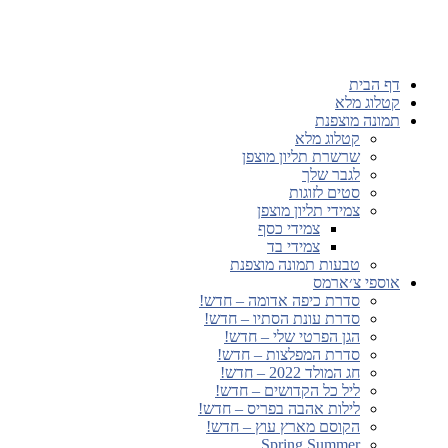
דף הבית
קטלוג מלא
תמונה מוצפנת
קטלוג מלא
שרשרת תליון מוצפן
לגבר שלך
סטים לזוגות
צמידי תליון מוצפן
צמידי כסף
צמידי בד
טבעות תמונה מוצפנת
אוספי צ׳ארמס
סדרת כיפה אדומה – חדש!
סדרת עונת הסתיו – חדש!
הגן הפרטי שלי – חדש!
סדרת המפלצות – חדש!
חג המולד 2022 – חדש!
ליל כל הקדושים – חדש!
לילות אהבה בפריס – חדש!
הקוסם מארץ עוץ – חדש!
Spring Summer