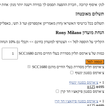
לנק׳ איסוף קרובה , חברת ההפצה תסמס לך במידה וישנה יותר מנק׳ אחת לש
תשלום מאובטח!
תשלום בכל כרטיסי האשראי (חוץ מאמריקן אקספרס) ועד 3 תש׳, באפליקציית פייבוקס, ביט או בהפקדה בנקאית.
הנחת מועדון Rony Milano
הקליקי על הוספה לסל >> הצטרפי למועדון בחינם >> וקבלי גם 10% הנחה כבר ברכישה זו
כמות של צ׳ארמס תליון מסדרת בעלי החיים מדגם SCC1680
הוספה לסל
צ׳ארמס תליון מסדרת בעלי החיים מדגם SCC1680
צ׳ארמס בסגנון ינשוף
1
×
צ׳ארמס בסגנון ינשוף
₪
125
₪
195
צ׳ארמס בסגנון פיקאצ׳ו חד קרן
1
×
צ׳ארמס בסגנון פיקאצ׳ו חד קרן
₪
125
₪
195