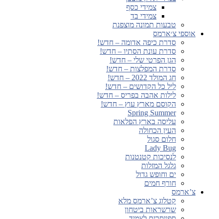
צמידי כסף
צמידי בד
טבעות תמונה מוצפנת
אוספי צ׳ארמס
סדרת כיפה אדומה – חדש!
סדרת עונת הסתיו – חדש!
הגן הפרטי שלי – חדש!
סדרת המפלצות – חדש!
חג המולד 2022 – חדש!
ליל כל הקדושים – חדש!
לילות אהבה בפריס – חדש!
הקוסם מארץ עוץ – חדש!
Spring Summer
עליסה בארץ הפלאות
העין הכחולה
חלום סגול
Lady Bug
לנסיכות קטנטנות
גלגל המזלות
ים וחופש גדול
חורף חמים
צ’ארמס
קטלוג צ’ארמס מלא
שרשראות ביטחון
ספייסרים לצמיד