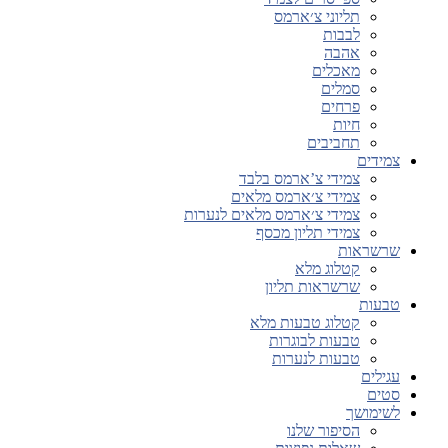
תליוני צ׳ארמס
לבבות
אהבה
מאכלים
סמלים
פרחים
חיות
תחביבים
צמידים
צמידי צ’ארמס בלבד
צמידי צ׳ארמס מלאים
צמידי צ׳ארמס מלאים לנערות
צמידי תליון מכסף
שרשראות
קטלוג מלא
שרשראות תליון
טבעות
קטלוג טבעות מלא
טבעות לבוגרות
טבעות לנערות
עגילים
סטים
לשימושך
הסיפור שלנו