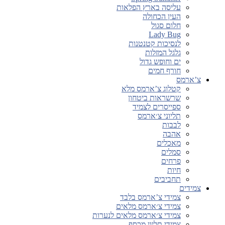
עליסה בארץ הפלאות
העין הכחולה
חלום סגול
Lady Bug
לנסיכות קטנטנות
גלגל המזלות
ים וחופש גדול
חורף חמים
צ’ארמס
קטלוג צ’ארמס מלא
שרשראות ביטחון
ספייסרים לצמיד
תליוני צ׳ארמס
לבבות
אהבה
מאכלים
סמלים
פרחים
חיות
תחביבים
צמידים
צמידי צ’ארמס בלבד
צמידי צ׳ארמס מלאים
צמידי צ׳ארמס מלאים לנערות
צמידי תליון מכסף