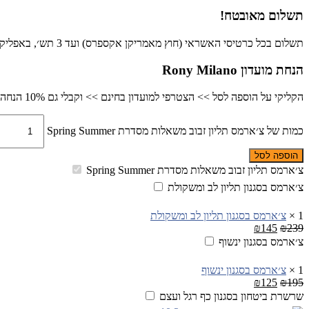
תשלום מאובטח!
תשלום בכל כרטיסי האשראי (חוץ מאמריקן אקספרס) ועד 3 תש׳, באפליקציית פייבוקס, ביט או בהפקדה בנקאית.
הנחת מועדון Rony Milano
הקליקי על הוספה לסל >> הצטרפי למועדון בחינם >> וקבלי גם 10% הנחה כבר ברכישה זו
כמות של צ׳ארמס תליון זבוב משאלות מסדרת Spring Summer
הוספה לסל
צ׳ארמס תליון זבוב משאלות מסדרת Spring Summer
צ׳ארמס בסגנון תליון לב ומשקולת
1
×
צ׳ארמס בסגנון תליון לב ומשקולת
₪
145
₪
239
צ׳ארמס בסגנון ינשוף
1
×
צ׳ארמס בסגנון ינשוף
₪
125
₪
195
שרשרת ביטחון בסגנון כף רגל ועצם