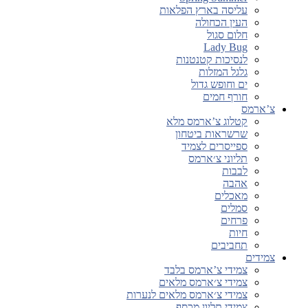
עליסה בארץ הפלאות
העין הכחולה
חלום סגול
Lady Bug
לנסיכות קטנטנות
גלגל המזלות
ים וחופש גדול
חורף חמים
צ’ארמס
קטלוג צ’ארמס מלא
שרשראות ביטחון
ספייסרים לצמיד
תליוני צ׳ארמס
לבבות
אהבה
מאכלים
סמלים
פרחים
חיות
תחביבים
צמידים
צמידי צ’ארמס בלבד
צמידי צ׳ארמס מלאים
צמידי צ׳ארמס מלאים לנערות
צמידי תליון מכסף