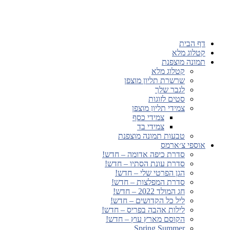
דף הבית
קטלוג מלא
תמונה מוצפנת
קטלוג מלא
שרשרת תליון מוצפן
לגבר שלך
סטים לזוגות
צמידי תליון מוצפן
צמידי כסף
צמידי בד
טבעות תמונה מוצפנת
אוספי צ׳ארמס
סדרת כיפה אדומה – חדש!
סדרת עונת הסתיו – חדש!
הגן הפרטי שלי – חדש!
סדרת המפלצות – חדש!
חג המולד 2022 – חדש!
ליל כל הקדושים – חדש!
לילות אהבה בפריס – חדש!
הקוסם מארץ עוץ – חדש!
Spring Summer