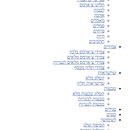
תליוני צ׳ארמס
לבבות
אהבה
מאכלים
סמלים
פרחים
חיות
תחביבים
צמידים
צמידי צ’ארמס בלבד
צמידי צ׳ארמס מלאים
צמידי צ׳ארמס מלאים לנערות
צמידי תליון מכסף
שרשראות
קטלוג מלא
שרשראות תליון
טבעות
קטלוג טבעות מלא
טבעות לבוגרות
טבעות לנערות
עגילים
סטים
לשימושך
הסיפור שלנו