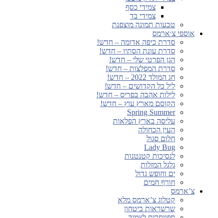
צמידי כסף
צמידי בד
טבעות תמונה מוצפנת
אוספי צ׳ארמס
סדרת כיפה אדומה – חדש!
סדרת עונת הסתיו – חדש!
הגן הפרטי שלי – חדש!
סדרת המפלצות – חדש!
חג המולד 2022 – חדש!
ליל כל הקדושים – חדש!
לילות אהבה בפריס – חדש!
הקוסם מארץ עוץ – חדש!
Spring Summer
עליסה בארץ הפלאות
העין הכחולה
חלום סגול
Lady Bug
לנסיכות קטנטנות
גלגל המזלות
ים וחופש גדול
חורף חמים
צ’ארמס
קטלוג צ’ארמס מלא
שרשראות ביטחון
ספייסרים לצמיד