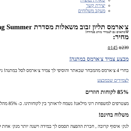
שאלות נפוצות
יצירת קשר
מעקב משלוחים
צ׳ארמס תליון זבוב משאלות מסדרת Spring Summer
💡מתאים גם לצמידי מותג פנדורה!
מחיר:
₪
145
₪
239
מבצע צמיד צ׳ארמס במתנה!
בחרי 4 צ׳ארמס מהמבחר שבאתר והוסיפי לך צמיד צ׳ארמס לסל במתנה! ניתן לבחור ממבחר הצמידים שכאן
לצמידים שבמבצע
85% לקוחות חוזרים
מצטרפים למשפחת רוני מילאנו! נשמח לראותך בין לקוחותינו. כ- 85% מהלקוחות רכשו יותר מפעם אחת באתר!
משלוח בחינם!
לנק׳ איסוף קרובה , חברת ההפצה תסמס לך במידה וישנה יותר מנק׳ אחת לש