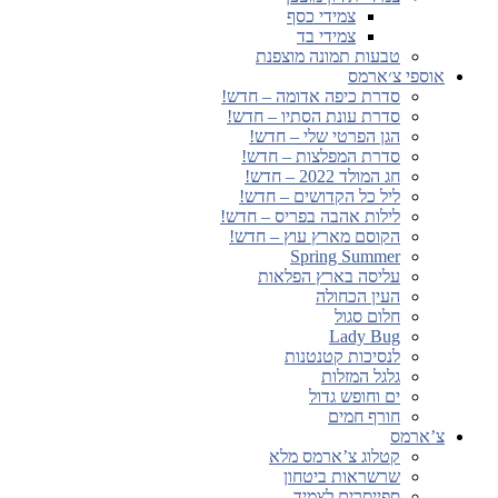
צמידי כסף
צמידי בד
טבעות תמונה מוצפנת
אוספי צ׳ארמס
סדרת כיפה אדומה – חדש!
סדרת עונת הסתיו – חדש!
הגן הפרטי שלי – חדש!
סדרת המפלצות – חדש!
חג המולד 2022 – חדש!
ליל כל הקדושים – חדש!
לילות אהבה בפריס – חדש!
הקוסם מארץ עוץ – חדש!
Spring Summer
עליסה בארץ הפלאות
העין הכחולה
חלום סגול
Lady Bug
לנסיכות קטנטנות
גלגל המזלות
ים וחופש גדול
חורף חמים
צ’ארמס
קטלוג צ’ארמס מלא
שרשראות ביטחון
ספייסרים לצמיד