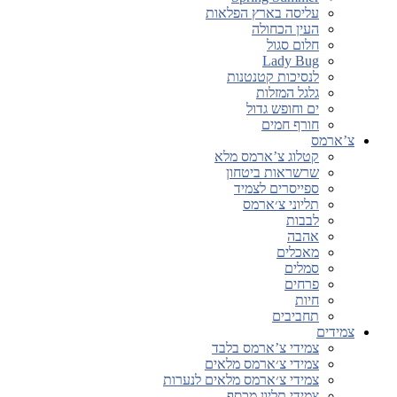
עליסה בארץ הפלאות
העין הכחולה
חלום סגול
Lady Bug
לנסיכות קטנטנות
גלגל המזלות
ים וחופש גדול
חורף חמים
צ’ארמס
קטלוג צ’ארמס מלא
שרשראות ביטחון
ספייסרים לצמיד
תליוני צ׳ארמס
לבבות
אהבה
מאכלים
סמלים
פרחים
חיות
תחביבים
צמידים
צמידי צ’ארמס בלבד
צמידי צ׳ארמס מלאים
צמידי צ׳ארמס מלאים לנערות
צמידי תליון מכסף