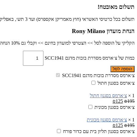
תשלום מאובטח!
תשלום בכל כרטיסי האשראי (חוץ מאמריקן אקספרס) ועד 3 תש׳, באפליקציית פייבוקס, ביט או בהפקדה בנקאית.
הנחת מועדון Rony Milano
הקליקי על הוספה לסל >> הצטרפי למועדון בחינם >> וקבלי גם 10% הנחה כבר ברכישה זו
כמות של צ׳ארמס מסדרת בובות מדגם SCC1941
הוספה לסל
צ׳ארמס מסדרת בובות מדגם SCC1941
צ׳ארמס בסגנון חתול
1
×
צ׳ארמס בסגנון חתול
₪
125
₪
195
צ׳ארמס בסגנון מכונית
1
×
צ׳ארמס בסגנון מכונית
₪
125
₪
195
צ׳ארמס בסגנון תליון בית עם כדור פורח