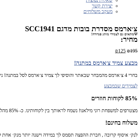
שאלות נפוצות
יצירת קשר
מעקב משלוחים
צ׳ארמס מסדרת בובות מדגם SCC1941
💡מתאים גם לצמידי מותג פנדורה!
מחיר:
₪
125
₪
195
מבצע צמיד צ׳ארמס במתנה!
בחרי 4 צ׳ארמס מהמבחר שבאתר והוסיפי לך צמיד צ׳ארמס לסל במתנה! ניתן לבחור ממבחר הצמידים שכאן
לצמידים שבמבצע
85% לקוחות חוזרים
מצטרפים למשפחת רוני מילאנו! נשמח לראותך בין לקוחותינו. כ- 85% מהלקוחות רכשו יותר מפעם אחת באתר!
משלוח בחינם!
לנק׳ איסוף קרובה , חברת ההפצה תסמס לך במידה וישנה יותר מנק׳ אחת לש