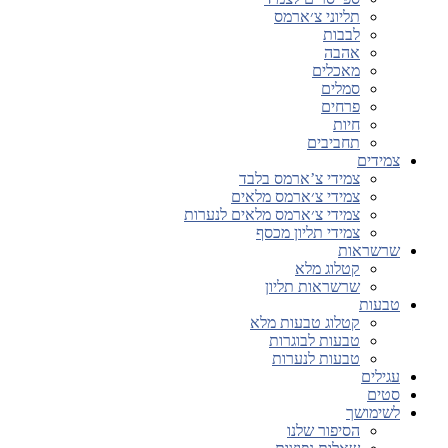
תליוני צ׳ארמס
לבבות
אהבה
מאכלים
סמלים
פרחים
חיות
תחביבים
צמידים
צמידי צ’ארמס בלבד
צמידי צ׳ארמס מלאים
צמידי צ׳ארמס מלאים לנערות
צמידי תליון מכסף
שרשראות
קטלוג מלא
שרשראות תליון
טבעות
קטלוג טבעות מלא
טבעות לבוגרות
טבעות לנערות
עגילים
סטים
לשימושך
הסיפור שלנו