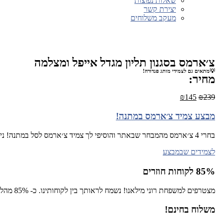
שאלות נפוצות
יצירת קשר
מעקב משלוחים
צ׳ארמס בסגנון תליון מגדל אייפל ומצלמה
💡מתאים גם לצמידי מותג פנדורה!
מחיר:
₪
145
₪
239
מבצע צמיד צ׳ארמס במתנה!
בחרי 4 צ׳ארמס מהמבחר שבאתר והוסיפי לך צמיד צ׳ארמס לסל במתנה! ניתן לבחור ממבחר הצמידים שכאן
לצמידים שבמבצע
85% לקוחות חוזרים
מצטרפים למשפחת רוני מילאנו! נשמח לראותך בין לקוחותינו. כ- 85% מהלקוחות רכשו יותר מפעם אחת באתר!
משלוח בחינם!