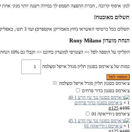
לנק׳ איסוף קרובה , חברת ההפצה תסמס לך במידה וישנה יותר מנק׳ אחת לש
תשלום מאובטח!
תשלום בכל כרטיסי האשראי (חוץ מאמריקן אקספרס) ועד 3 תש׳, באפליקציית פייבוקס, ביט או בהפקדה בנקאית.
הנחת מועדון Rony Milano
הקליקי על הוספה לסל >> הצטרפי למועדון בחינם >> וקבלי גם 10% הנחה כבר ברכישה זו
כמות של צ׳ארמס בסגנון תליון מגדל אייפל ומצלמה
הוספה לסל
צ׳ארמס בסגנון תליון מגדל אייפל ומצלמה
צ׳ארמס בסגנון כדור פרחים
1
×
צ׳ארמס בסגנון כדור פרחים
₪
125
₪
195
צ׳ארמס ג׳ודייאקה 01
1
×
צ׳ארמס ג׳ודייאקה 01
₪
125
₪
195