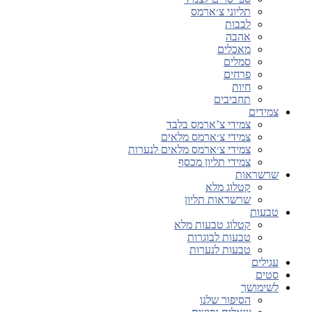
תליוני צ׳ארמס
לבבות
אהבה
מאכלים
סמלים
פרחים
חיות
תחביבים
צמידים
צמידי צ’ארמס בלבד
צמידי צ׳ארמס מלאים
צמידי צ׳ארמס מלאים לנערות
צמידי תליון מכסף
שרשראות
קטלוג מלא
שרשראות תליון
טבעות
קטלוג טבעות מלא
טבעות לבוגרות
טבעות לנערות
עגילים
סטים
לשימושך
הסיפור שלנו