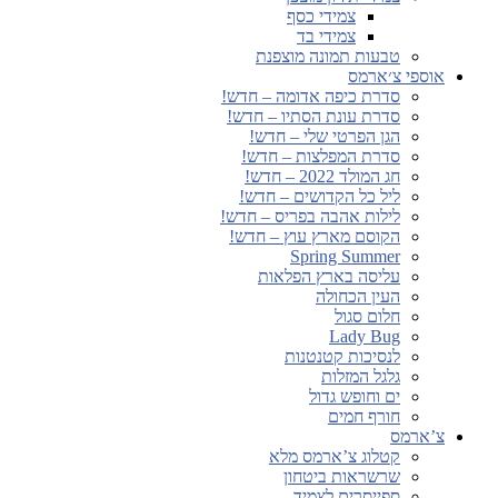
צמידי כסף
צמידי בד
טבעות תמונה מוצפנת
אוספי צ׳ארמס
סדרת כיפה אדומה – חדש!
סדרת עונת הסתיו – חדש!
הגן הפרטי שלי – חדש!
סדרת המפלצות – חדש!
חג המולד 2022 – חדש!
ליל כל הקדושים – חדש!
לילות אהבה בפריס – חדש!
הקוסם מארץ עוץ – חדש!
Spring Summer
עליסה בארץ הפלאות
העין הכחולה
חלום סגול
Lady Bug
לנסיכות קטנטנות
גלגל המזלות
ים וחופש גדול
חורף חמים
צ’ארמס
קטלוג צ’ארמס מלא
שרשראות ביטחון
ספייסרים לצמיד