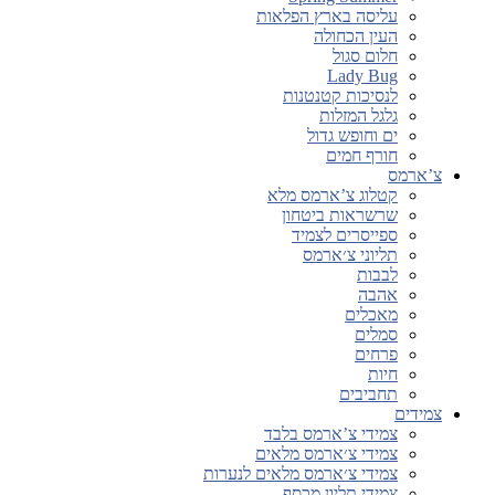
עליסה בארץ הפלאות
העין הכחולה
חלום סגול
Lady Bug
לנסיכות קטנטנות
גלגל המזלות
ים וחופש גדול
חורף חמים
צ’ארמס
קטלוג צ’ארמס מלא
שרשראות ביטחון
ספייסרים לצמיד
תליוני צ׳ארמס
לבבות
אהבה
מאכלים
סמלים
פרחים
חיות
תחביבים
צמידים
צמידי צ’ארמס בלבד
צמידי צ׳ארמס מלאים
צמידי צ׳ארמס מלאים לנערות
צמידי תליון מכסף