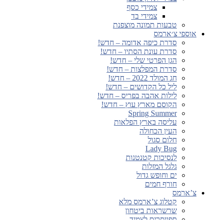
צמידי כסף
צמידי בד
טבעות תמונה מוצפנת
אוספי צ׳ארמס
סדרת כיפה אדומה – חדש!
סדרת עונת הסתיו – חדש!
הגן הפרטי שלי – חדש!
סדרת המפלצות – חדש!
חג המולד 2022 – חדש!
ליל כל הקדושים – חדש!
לילות אהבה בפריס – חדש!
הקוסם מארץ עוץ – חדש!
Spring Summer
עליסה בארץ הפלאות
העין הכחולה
חלום סגול
Lady Bug
לנסיכות קטנטנות
גלגל המזלות
ים וחופש גדול
חורף חמים
צ’ארמס
קטלוג צ’ארמס מלא
שרשראות ביטחון
ספייסרים לצמיד