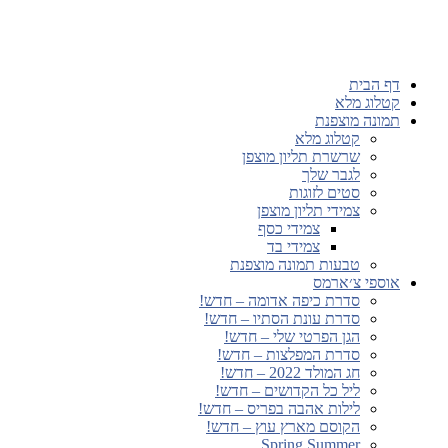
דף הבית
קטלוג מלא
תמונה מוצפנת
קטלוג מלא
שרשרת תליון מוצפן
לגבר שלך
סטים לזוגות
צמידי תליון מוצפן
צמידי כסף
צמידי בד
טבעות תמונה מוצפנת
אוספי צ׳ארמס
סדרת כיפה אדומה – חדש!
סדרת עונת הסתיו – חדש!
הגן הפרטי שלי – חדש!
סדרת המפלצות – חדש!
חג המולד 2022 – חדש!
ליל כל הקדושים – חדש!
לילות אהבה בפריס – חדש!
הקוסם מארץ עוץ – חדש!
Spring Summer