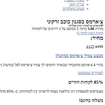
שאלות נפוצות
יצירת קשר
מעקב משלוחים
צ׳ארמס בסגנון כוכב זרקוני
💡מתאים גם לצמידי מותג פנדורה!
מדורג
5.00
מתוך 5 מבוסס על
1
דירוגים של לקוחות
(חוות דעת לקוח
1
)
מחיר:
₪
125
₪
195
מבצע צמיד צ׳ארמס במתנה!
בחרי 4 צ׳ארמס מהמבחר שבאתר והוסיפי לך צמיד צ׳ארמס לסל במתנה! ניתן לבחור ממבחר הצמידים שכאן
לצמידים שבמבצע
85% לקוחות חוזרים
מצטרפים למשפחת רוני מילאנו! נשמח לראותך בין לקוחותינו. כ- 85% מהלקוחות רכשו יותר מפעם אחת באתר!
משלוח בחינם!