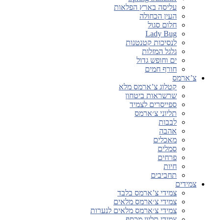
עליסה בארץ הפלאות
העין הכחולה
חלום סגול
Lady Bug
לנסיכות קטנטנות
גלגל המזלות
ים וחופש גדול
חורף חמים
צ’ארמס
קטלוג צ’ארמס מלא
שרשראות ביטחון
ספייסרים לצמיד
תליוני צ׳ארמס
לבבות
אהבה
מאכלים
סמלים
פרחים
חיות
תחביבים
צמידים
צמידי צ’ארמס בלבד
צמידי צ׳ארמס מלאים
צמידי צ׳ארמס מלאים לנערות
צמידי תליון מכסף