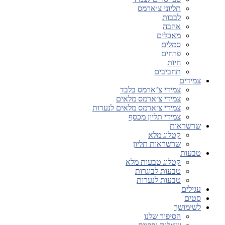
תליוני צ׳ארמס
לבבות
אהבה
מאכלים
סמלים
פרחים
חיות
תחביבים
צמידים
צמידי צ’ארמס בלבד
צמידי צ׳ארמס מלאים
צמידי צ׳ארמס מלאים לנערות
צמידי תליון מכסף
שרשראות
קטלוג מלא
שרשראות תליון
טבעות
קטלוג טבעות מלא
טבעות לבוגרות
טבעות לנערות
עגילים
סטים
לשימושך
הסיפור שלנו