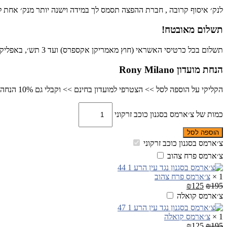
לנק׳ איסוף קרובה , חברת ההפצה תסמס לך במידה וישנה יותר מנק׳ אחת לש
תשלום מאובטח!
תשלום בכל כרטיסי האשראי (חוץ מאמריקן אקספרס) ועד 3 תש׳, באפליקציית פייבוקס, ביט או בהפקדה בנקאית.
הנחת מועדון Rony Milano
הקליקי על הוספה לסל >> הצטרפי למועדון בחינם >> וקבלי גם 10% הנחה כבר ברכישה זו
כמות של צ׳ארמס בסגנון כוכב זרקוני
הוספה לסל
צ׳ארמס בסגנון כוכב זרקוני
צ׳ארמס פרח צהוב
1
×
צ׳ארמס פרח צהוב
₪
125
₪
195
צ׳ארמס קואלה
1
×
צ׳ארמס קואלה
₪
125
₪
195