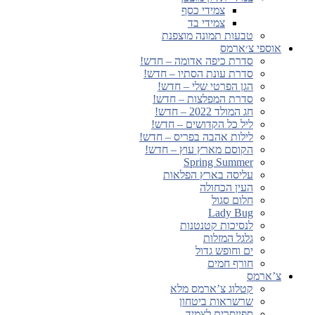
צמידי כסף
צמידי בד
טבעות תמונה מוצפנת
אוספי צ׳ארמס
סדרת כיפה אדומה – חדש!
סדרת עונת הסתיו – חדש!
הגן הפרטי שלי – חדש!
סדרת המפלצות – חדש!
חג המולד 2022 – חדש!
ליל כל הקדושים – חדש!
לילות אהבה בפריס – חדש!
הקוסם מארץ עוץ – חדש!
Spring Summer
עליסה בארץ הפלאות
העין הכחולה
חלום סגול
Lady Bug
לנסיכות קטנטנות
גלגל המזלות
ים וחופש גדול
חורף חמים
צ’ארמס
קטלוג צ’ארמס מלא
שרשראות ביטחון
ספייסרים לצמיד