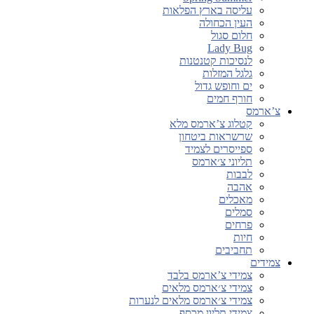
עליסה בארץ הפלאות
העין הכחולה
חלום סגול
Lady Bug
לנסיכות קטנטנות
גלגל המזלות
ים וחופש גדול
חורף חמים
צ’ארמס
קטלוג צ’ארמס מלא
שרשראות ביטחון
ספייסרים לצמיד
תליוני צ׳ארמס
לבבות
אהבה
מאכלים
סמלים
פרחים
חיות
תחביבים
צמידים
צמידי צ’ארמס בלבד
צמידי צ׳ארמס מלאים
צמידי צ׳ארמס מלאים לנערות
צמידי תליון מכסף