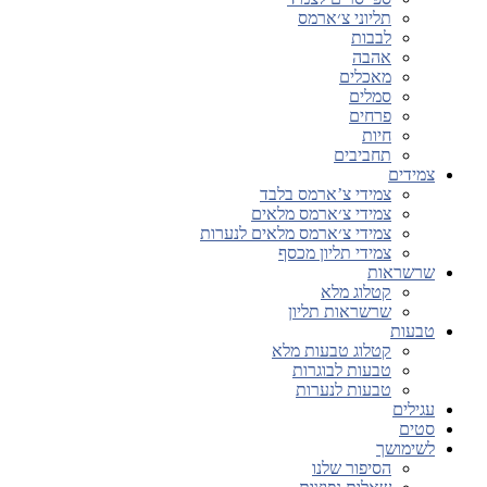
תליוני צ׳ארמס
לבבות
אהבה
מאכלים
סמלים
פרחים
חיות
תחביבים
צמידים
צמידי צ’ארמס בלבד
צמידי צ׳ארמס מלאים
צמידי צ׳ארמס מלאים לנערות
צמידי תליון מכסף
שרשראות
קטלוג מלא
שרשראות תליון
טבעות
קטלוג טבעות מלא
טבעות לבוגרות
טבעות לנערות
עגילים
סטים
לשימושך
הסיפור שלנו