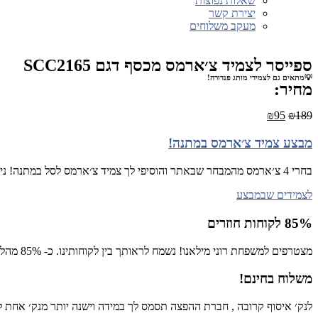
שאלות נפוצות
יצירת קשר
מעקב משלוחים
ספייסר לצמיד צ׳ארמס מכסף דגם SCC2165
💡מתאים גם לצמידי מותג פנדורה!
מחיר:
₪
95
₪
189
מבצע צמיד צ׳ארמס במתנה!
בחרי 4 צ׳ארמס מהמבחר שבאתר והוסיפי לך צמיד צ׳ארמס לסל במתנה! ניתן לבחור ממבחר הצמידים שכאן
לצמידים שבמבצע
85% לקוחות חוזרים
מצטרפים למשפחת רוני מילאנו! נשמח לראותך בין לקוחותינו. כ- 85% מהלקוחות רכשו יותר מפעם אחת באתר!
משלוח בחינם!
לנק׳ איסוף קרובה , חברת ההפצה תסמס לך במידה וישנה יותר מנק׳ אחת לש