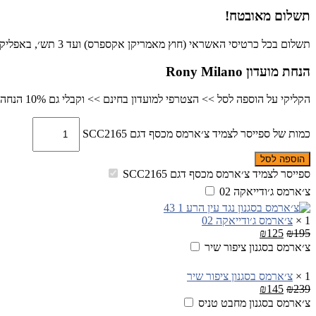
תשלום מאובטח!
תשלום בכל כרטיסי האשראי (חוץ מאמריקן אקספרס) ועד 3 תש׳, באפליקציית פייבוקס, ביט או בהפקדה בנקאית.
הנחת מועדון Rony Milano
הקליקי על הוספה לסל >> הצטרפי למועדון בחינם >> וקבלי גם 10% הנחה כבר ברכישה זו
כמות של ספייסר לצמיד צ׳ארמס מכסף דגם SCC2165
הוספה לסל
ספייסר לצמיד צ׳ארמס מכסף דגם SCC2165
צ׳ארמס ג׳ודייאקה 02
1
×
צ׳ארמס ג׳ודייאקה 02
₪
125
₪
195
צ׳ארמס בסגנון ציפור שיר
1
×
צ׳ארמס בסגנון ציפור שיר
₪
145
₪
239
צ׳ארמס בסגנון מחבט טניס