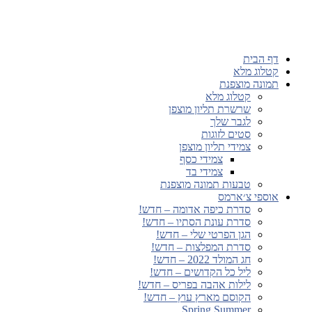
דף הבית
קטלוג מלא
תמונה מוצפנת
קטלוג מלא
שרשרת תליון מוצפן
לגבר שלך
סטים לזוגות
צמידי תליון מוצפן
צמידי כסף
צמידי בד
טבעות תמונה מוצפנת
אוספי צ׳ארמס
סדרת כיפה אדומה – חדש!
סדרת עונת הסתיו – חדש!
הגן הפרטי שלי – חדש!
סדרת המפלצות – חדש!
חג המולד 2022 – חדש!
ליל כל הקדושים – חדש!
לילות אהבה בפריס – חדש!
הקוסם מארץ עוץ – חדש!
Spring Summer